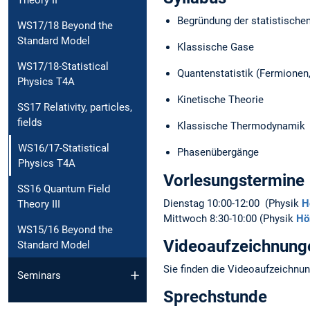
Begründung der statistisch
WS17/18 Beyond the
Standard Model
Klassische Gase
WS17/18-Statistical
Quantenstatistik (Fermionen
Physics T4A
Kinetische Theorie
SS17 Relativity, particles,
fields
Klassische Thermodynamik
WS16/17-Statistical
Phasenübergänge
Physics T4A
Vorlesungstermine
SS16 Quantum Field
Dienstag 10:00-12:00 (Physik
H
Theory III
Mittwoch 8:30-10:00 (Physik
Hö
WS15/16 Beyond the
Videoaufzeichnung
Standard Model
Sie finden die Videoaufzeichnu
Seminars
Sprechstunde