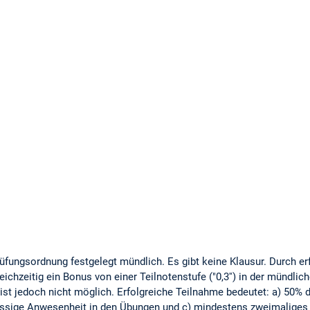
Prüfungsordnung festgelegt mündlich. Es gibt keine Klausur. Durch e
ichzeitig ein Bonus von einer Teilnotenstufe ("0,3'') in der mündli
 ist jedoch nicht möglich. Erfolgreiche Teilnahme bedeutet: a) 50%
ässige Anwesenheit in den Übungen und c) mindestens zweimaliges 