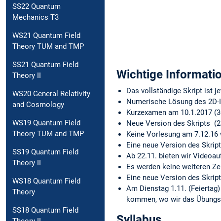
SS22 Quantum
Mechanics T3
WS21 Quantum Field
Theory TUM and TMP
SS21 Quantum Field
Wichtige Informati
Theory II
Das vollständige Skript ist je
WS20 General Relativity
Numerische Lösung des 2D-
and Cosmology
Kurzexamen am 10.1.2017 (
WS19 Quantum Field
Neue Version des Skripts (2
Theory TUM and TMP
Keine Vorlesung am 7.12.1
Eine neue Version des Skrip
SS19 Quantum Field
Ab 22.11. bieten wir Videoa
Theory II
Es werden keine weiteren Ze
Eine neue Version des Skrip
WS18 Quantum Field
Am Dienstag 1.11. (Feiertag)
Theory
kommen, wo wir das Übungsbl
SS18 Quantum Field
Syllabus
Theory II