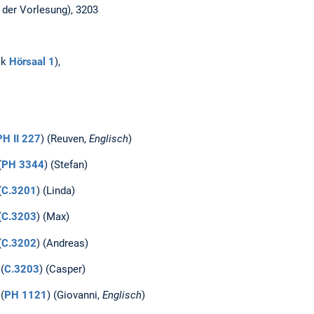
 der Vorlesung), 3203
ik
Hörsaal 1
),
PH II 227
) (Reuven,
Englisch
)
(
PH 3344
) (Stefan)
(
C.3201
) (Linda)
(
C.3203
) (Max)
(
C.3202
) (Andreas)
(
C.3203
) (Casper)
(
PH 1121
) (Giovanni,
Englisch
)