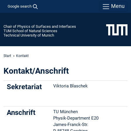
Menu
Google search
Chair of Physics of Surfaces and Interfaces
TUM School of Natural Sciences
Technical University of Munich
Start
Kontakt
Kontakt/Anschrift
Sekretariat
Viktoria Blaschek
Anschrift
TU München
Physik-Department E20
James-Franck-Str.