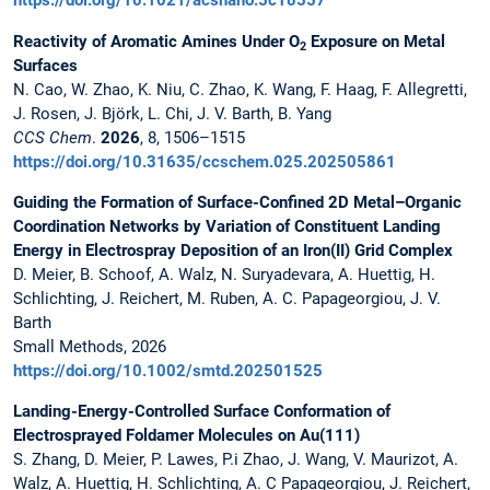
https://doi.org/10.1021/acsnano.5c18557
Reactivity of Aromatic Amines Under O
Exposure on Metal
2
Surfaces
N. Cao, W. Zhao, K. Niu, C. Zhao, K. Wang, F. Haag, F. Allegretti,
J. Rosen, J. Björk, L. Chi, J. V. Barth, B. Yang
CCS Chem
.
2026
, 8, 1506–1515
https://doi.org/10.31635/ccschem.025.202505861
Guiding the Formation of Surface-Confined 2D Metal–Organic
Coordination Networks by Variation of Constituent Landing
Energy in Electrospray Deposition of an Iron(II) Grid Complex
D. Meier, B. Schoof, A. Walz, N. Suryadevara, A. Huettig, H.
Schlichting, J. Reichert, M. Ruben, A. C. Papageorgiou, J. V.
Barth
Small Methods, 2026
https://doi.org/10.1002/smtd.202501525
Landing-Energy-Controlled Surface Conformation of
Electrosprayed Foldamer Molecules on Au(111)
S. Zhang, D. Meier, P. Lawes, P.i Zhao, J. Wang, V. Maurizot, A.
Walz, A. Huettig, H. Schlichting, A. C Papageorgiou, J. Reichert,