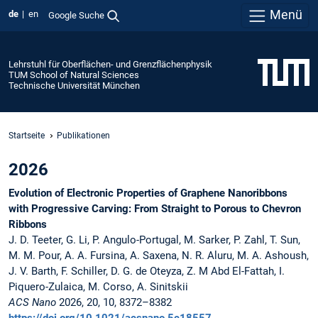
Menü
de
en
Google Suche
Lehrstuhl für Oberflächen- und Grenzflächenphysik
TUM School of Natural Sciences
Technische Universität München
Startseite
Publikationen
2026
Evolution of Electronic Properties of Graphene Nanoribbons
with Progressive Carving: From Straight to Porous to Chevron
Ribbons
J. D. Teeter, G. Li, P. Angulo-Portugal, M. Sarker, P. Zahl, T. Sun,
M. M. Pour, A. A. Fursina, A. Saxena, N. R. Aluru, M. A. Ashoush,
J. V. Barth, F. Schiller, D. G. de Oteyza, Z. M Abd El-Fattah, I.
Piquero-Zulaica, M. Corso, A. Sinitskii
ACS Nano
2026, 20, 10, 8372–8382