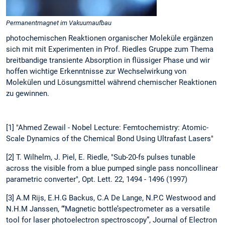
Permanentmagnet im Vakuumaufbau
photochemischen Reaktionen organischer Moleküle ergänzen
sich mit mit Experimenten in Prof. Riedles Gruppe zum Thema
breitbandige transiente Absorption in flüssiger Phase und wir
hoffen wichtige Erkenntnisse zur Wechselwirkung von
Molekülen und Lösungsmittel während chemischer Reaktionen
zu gewinnen.
[1] "Ahmed Zewail - Nobel Lecture: Femtochemistry: Atomic-
Scale Dynamics of the Chemical Bond Using Ultrafast Lasers"
[2] T. Wilhelm, J. Piel, E. Riedle, "Sub-20-fs pulses tunable
across the visible from a blue pumped single pass noncollinear
parametric converter", Opt. Lett. 22, 1494 - 1496 (1997)
[3] A.M Rijs, E.H.G Backus, C.A De Lange, N.P.C Westwood and
N.H.M Janssen, “‘Magnetic bottle’spectrometer as a versatile
tool for laser photoelectron spectroscopy”, Journal of Electron