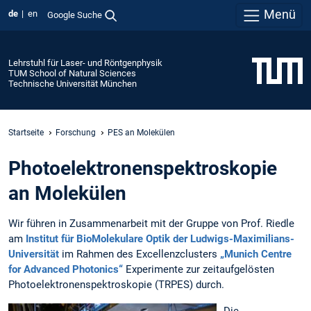
Menü
de
en
Google Suche
Lehrstuhl für Laser- und Röntgenphysik
TUM School of Natural Sciences
Technische Universität München
Startseite
Forschung
PES an Molekülen
Photo­elektronen­spektroskopie
an Molekülen
Wir führen in Zusammenarbeit mit der Gruppe von Prof. Riedle
am
Institut für BioMolekulare Optik der Ludwigs-Maximilians-
Universität
im Rahmen des Excellenzclusters
„Munich Centre
for Advanced Photonics“
Experimente zur zeitaufgelösten
Photoelektronenspektroskopie (TRPES) durch.
Die