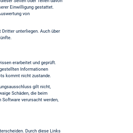
dieser Seiten oder Teilen davon
erer Einwilligung gestattet.
 Auswertung von
 Dritter unterliegen. Auch über
ünfte.
issen erarbeitet und geprüft.
t gestellten Informationen
bots kommt nicht zustande.
ungsausschluss gilt nicht,
twaige Schäden, die beim
n Software verursacht werden,
terscheiden. Durch diese Links