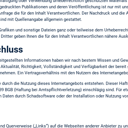
lfältigung oder Verwendung urheberrechtlich geschützten Materials 
gedruckten Publikationen und deren Veröffentlichung ist nur mit uns
 Anfrage die für den Inhalt Verantwortlichen. Der Nachdruck und die
ind mit Quellenangabe allgemein gestattet.
 Grafiken und sonstige Dateien ganz oder teilweise dem Urheberrecht
ritter geben Ihnen die für den Inhalt Verantwortlichen nähere Ausk
hluss
ereitgestellten Informationen haben wir nach bestem Wissen und Gew
 Aktualität, Richtigkeit, Vollständigkeit und Verfügbarkeit der berei
ernehmen. Ein Vertragsverhältnis mit den Nutzern des Internetange
ie durch die Nutzung dieses Internetangebots entstehen. Dieser Haft
39 BGB (Haftung bei Amtspflichtverletzung) einschlägig sind. Für e
n Daten durch Schadsoftware oder der Installation oder Nutzung vo
nd Querverweise („Links“) auf die Webseiten anderer Anbieter zu un