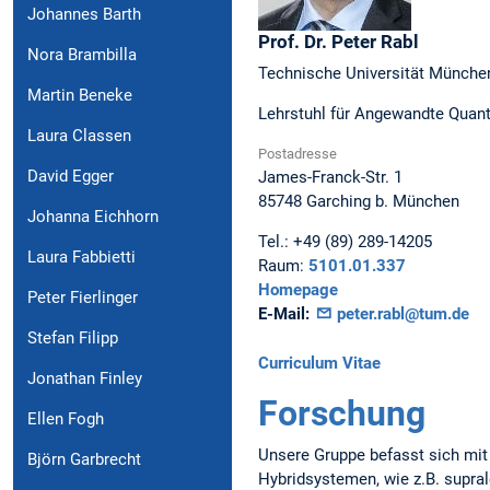
Johannes Barth
Prof. Dr.
Peter
Rabl
Nora Brambilla
Technische Universität Münche
Martin Beneke
Lehrstuhl für Angewandte Quante
Laura Classen
Postadresse
David Egger
James-Franck-Str. 1
85748
Garching b. München
Johanna Eichhorn
Tel.:
+49 (89) 289-14205
Laura Fabbietti
Raum:
5101.01.337
Homepage
Peter Fierlinger
E-Mail:
peter.rabl@tum.de
Stefan Filipp
Curriculum Vitae
Jonathan Finley
Forschung
Ellen Fogh
Unsere Gruppe befasst sich mit
Björn Garbrecht
Hybridsystemen, wie z.B. supra