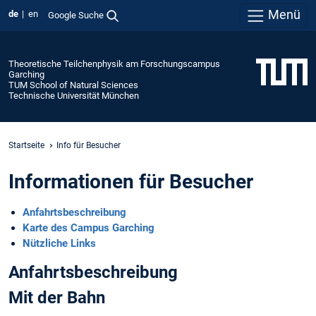
Menü
de
en
Google Suche
Theoretische Teilchenphysik am Forschungscampus
Garching
TUM School of Natural Sciences
Technische Universität München
Startseite
Info für Besucher
Informationen für Besucher
Anfahrtsbeschreibung
Karte des Campus Garching
Nützliche Links
Anfahrtsbeschreibung
Mit der Bahn