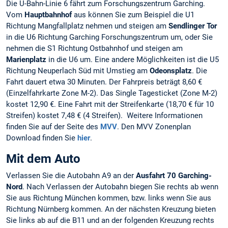
Die U-Bahn-Linie 6 fährt zum Forschungszentrum Garching.
Vom
Hauptbahnhof
aus können Sie zum Beispiel die U1
Richtung Mangfallplatz nehmen und steigen am
Sendlinger Tor
in die U6 Richtung Garching Forschungszentrum um, oder Sie
nehmen die S1 Richtung Ostbahnhof und steigen am
Marienplatz
in die U6 um. Eine andere Möglichkeiten ist die U5
Richtung Neuperlach Süd mit Umstieg am
Odeonsplatz
. Die
Fahrt dauert etwa 30 Minuten. Der Fahrpreis beträgt 8,60 €
(Einzelfahrkarte Zone M-2). Das Single Tagesticket (Zone M-2)
kostet 12,90 €. Eine Fahrt mit der Streifenkarte (18,70 € für 10
Streifen) kostet 7,48 € (4 Streifen). Weitere Informationen
finden Sie auf der Seite des
MVV
. Den MVV Zonenplan
Download finden Sie
hier
.
Mit dem Auto
Verlassen Sie die Autobahn A9 an der
Ausfahrt 70 Garching-
Nord
. Nach Verlassen der Autobahn biegen Sie rechts ab wenn
Sie aus Richtung München kommen, bzw. links wenn Sie aus
Richtung Nürnberg kommen. An der nächsten Kreuzung bieten
Sie links ab auf die B11 und an der folgenden Kreuzung rechts