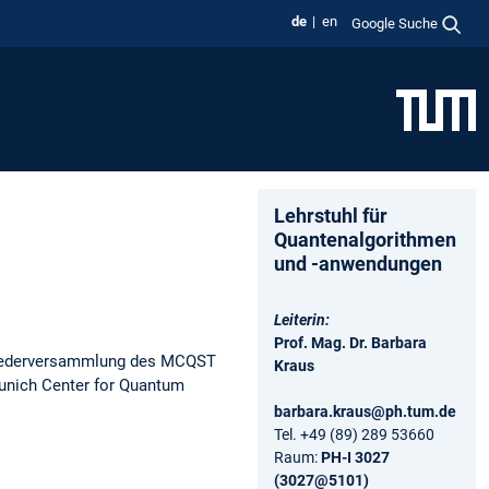
de
en
Google Suche
Lehrstuhl für
Quantenalgorithmen
und -anwendungen
Leiterin:
Prof. Mag. Dr. Barbara
gliederversammlung des MCQST
Kraus
unich Center for Quantum
barbara.kraus@ph.tum.de
Tel. +49 (89) 289 53660
Raum:
PH-I 3027
(3027@5101)