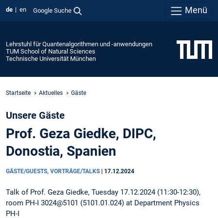
Menü
de
en
Google Suche
Lehrstuhl für Quantenalgorithmen und -anwendungen
TUM School of Natural Sciences
Technische Universität München
Startseite
Aktuelles
Gäste
Unsere Gäste
Prof. Geza Giedke, DIPC,
Donostia, Spanien
GÄSTE/GUESTS, VORTRÄGE/TALKS
|
17.12.2024
Talk of Prof. Geza Giedke, Tuesday 17.12.2024 (11:30-12:30),
room PH-I 3024@5101 (5101.01.024) at Department Physics
PH-I