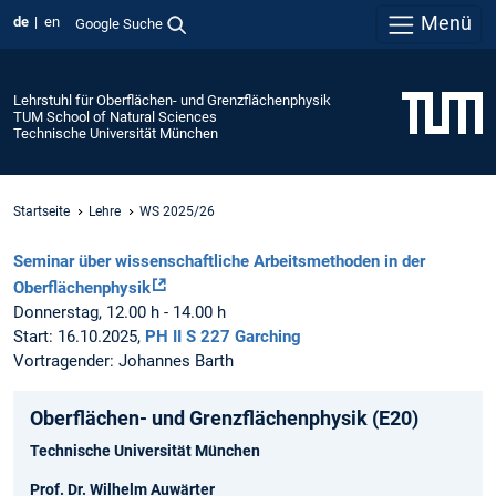
Menü
de
en
Google Suche
Lehrstuhl für Oberflächen- und Grenzflächenphysik
TUM School of Natural Sciences
Technische Universität München
Startseite
Lehre
WS 2025/26
Seminar über wissenschaftliche Arbeitsmethoden in der
Oberflächenphysik
Donnerstag, 12.00 h - 14.00 h
Start: 16.10.2025,
PH II S 227 Garching
Vortragender: Johannes Barth
Oberflächen- und Grenzflächenphysik (E20)
Technische Universität München
Prof. Dr. Wilhelm Auwärter