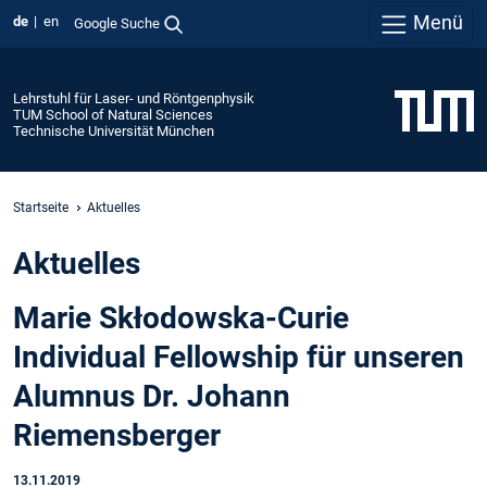
Menü
de
en
Google Suche
Lehrstuhl für Laser- und Röntgenphysik
TUM School of Natural Sciences
Technische Universität München
Startseite
Aktuelles
Aktuelles
Marie Skłodowska-Curie
Individual Fellowship für unseren
Alumnus Dr. Johann
Riemensberger
13.11.2019